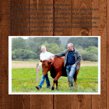
Seit nun mehr als 50 Jahren steht das
Familienunternehmen für qualitativ hochwertige Ware
und Frische. Ein besonderes Anliegen ist es uns, die
heimische Wirtschaft zu unterstützen. Deshalb beziehen
wir unser Fleisch größtenteils aus der Umgebung von
Rosenheim. Unser zartes Angusrindfleisch stammt von
Georg Meisingers Hof in Fürstätt.