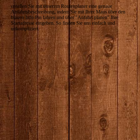
rstellen Sie mit unserem Routenplaner eine genaue
E
Anfahrtsbeschreibung, indem Sie mit Ihrer Maus über den
blauen Info-Pin fahren und über "Anfahrt planen" Ihre
Startadresse eingeben. So finden Sie uns einfach und
unkompliziert.