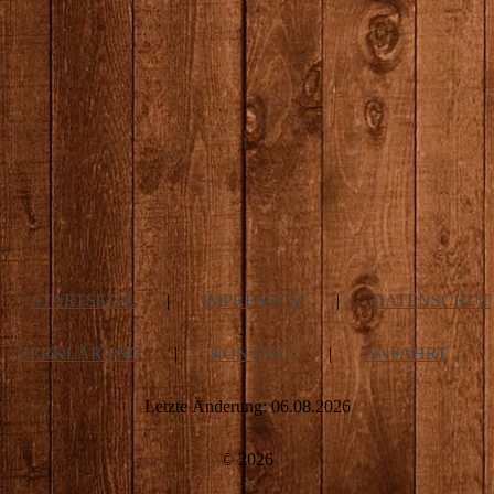
STARTSEITE
|
IMPRESSUM
|
DATENSCHUT
ZERKLÄRUNG
|
KONTAKT
|
ANFAHRT
Letzte Änderung: 06.08.2026
© 2026